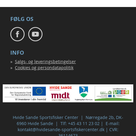
FØLG OS
INFO
Salgs- og leveringsbetingelser
Cookies og persondatapolitik
Hvide Sande Sportsfisker Center | Nørregade 2b, DK-
6960 Hvide Sande | Tlf: +45 43 11 23 02 | E-mail:
kontakt@hvidesande-sportsfiskercenter.dk
| CVR:
36114673