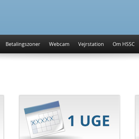
Betalingszoner
Webcam
Vejrstation
Om HSSC