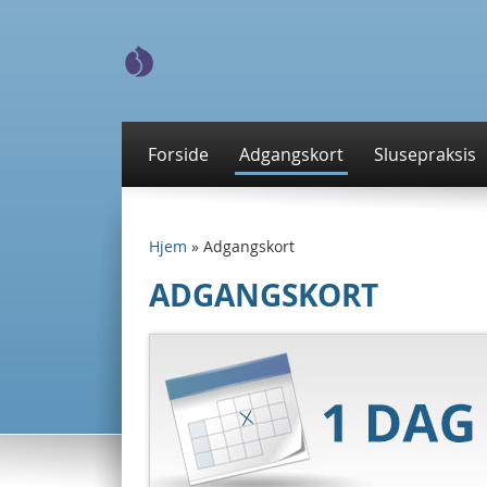
Forside
Adgangskort
Slusepraksis
Hjem
»
Adgangskort
ADGANGSKORT